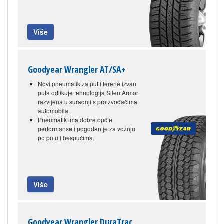
Više
Goodyear Wrangler AT/SA+
Novi pneumatik za put i terene izvan
puta odlikuje tehnologija SilentArmor
razvijena u suradnji s proizvođačima
automobila.
Pneumatik ima dobre općte
performanse i pogodan je za vožnju
po putu i bespućima.
Više
Goodyear Wrangler DuraTrac