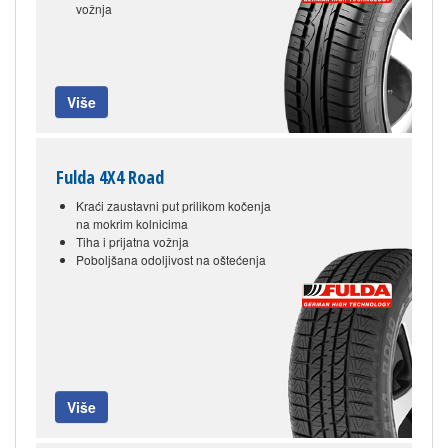
vožnja
Više
Fulda 4X4 Road
Kraći zaustavni put prilikom kočenja
na mokrim kolnicima
Tiha i prijatna vožnja
Poboljšana odoljivost na oštećenja
Više