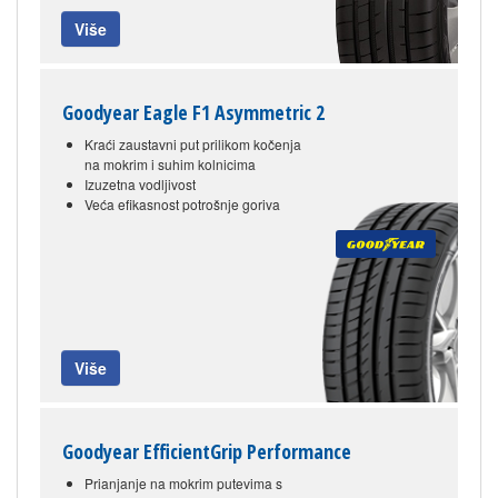
Više
Goodyear Eagle F1 Asymmetric 2
Kraći zaustavni put prilikom kočenja
na mokrim i suhim kolnicima
Izuzetna vodljivost
Veća efikasnost potrošnje goriva
Više
Goodyear EfficientGrip Performance
Prianjanje na mokrim putevima s