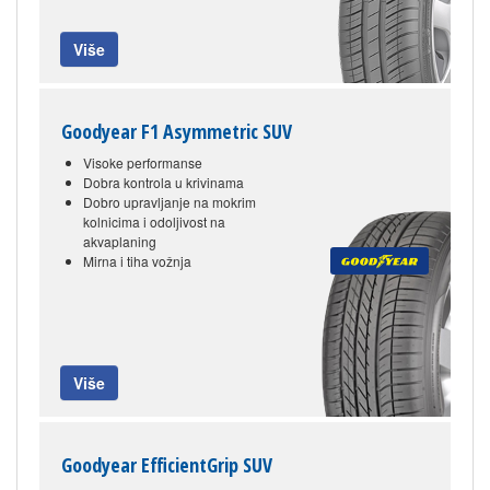
Više
Goodyear F1 Asymmetric SUV
Visoke performanse
Dobra kontrola u krivinama
Dobro upravljanje na mokrim
kolnicima i odoljivost na
akvaplaning
Mirna i tiha vožnja
Više
Goodyear EfficientGrip SUV