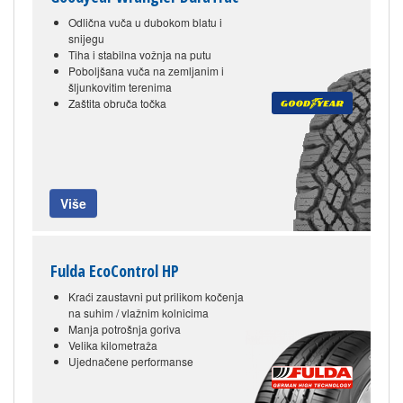
Odlična vuča u dubokom blatu i
snijegu
Tiha i stabilna vožnja na putu
Poboljšana vuča na zemljanim i
šljunkovitim terenima
Zaštita obruča točka
Više
Fulda EcoControl HP
Kraći zaustavni put prilikom kočenja
na suhim / vlažnim kolnicima
Manja potrošnja goriva
Velika kilometraža
Ujednačene performanse