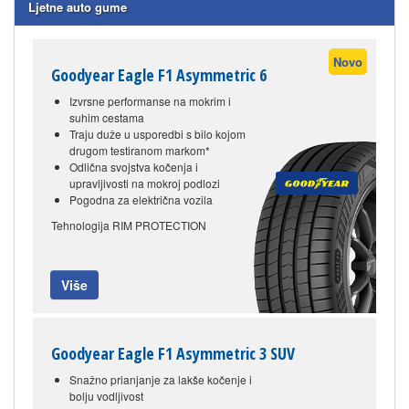
Ljetne auto gume
Novo
Goodyear Eagle F1 Asymmetric 6
Izvrsne performanse na mokrim i
suhim cestama
Traju duže u usporedbi s bilo kojom
drugom testiranom markom*
Odlična svojstva kočenja i
upravljivosti na mokroj podlozi
Pogodna za električna vozila
Tehnologija RIM PROTECTION
Više
Goodyear Eagle F1 Asymmetric 3 SUV
Snažno prianjanje za lakše kočenje i
bolju vodljivost