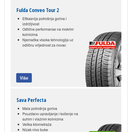
Fulda Conveo Tour 2
Efikasnija potrošnja goriva i
izdržljivost
Odlične performanse na mokrim
kolnicima
Njemačka visoka tehnologija uz
odličnu vrijednost za novac
Više
Sava Perfecta
Mala potrošnja goriva
Pouzdano upravljanje i kočenje na
suhim i vlažnim kolnicima
Velika kilometraža
Nizak nivo buke