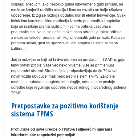
displeju. Međutim, ako nekoliko guma istovremeno gubi pritisak, ne
može se izmjeriti različita rotacija i time se vozaču ne šalje nikakvo
upozorenje. Iz tog se razloga dodatno koristi efekat frekvencije. Svaki
točak ima karakterističnu oscilaciju između pneumatika i naplatka
koja se razlikuje prema različitim nivoima pritiska vazduha u
pneumaticima. Na taj se način može jasno odrediti gubitak pritiska –
a može se također prepoznati i koji pneumatik gubi pritisak. Kada se
problem ukloni, gasi se upozoravajuća lampica i sistem se treba
kalibrirati.
Još je neizvjesno koji od ta dva sistema će prevladati. U SAD-u, gdje
takvi pravni propisi važe već neko vrijeme, više se primjenjuju
neposredni sistemi. Stručna tijela pretpostavljaju da će 70% svih
novih vozila ubuduće imati neposredni sistem TMPS. Zakon je
međutim neutralan u pogledu tehnologije, odnosno ne postoje
odredbe koje reguliraju upotrebu neposrednog ili posrednog sistema
TPMS.
Pretpostavke za pozitivno korištenje
sistema TPMS
Profitirajte od nove uredbe o TPMS-u i slijedećim mjerama
iskoristite sav raspoloživi potencijal:​​