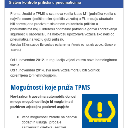
Sistem kontrole pritiska u pneumaticima
Prema Uredbi o TPMS-u sva nova vozila klase M1 (putnička vozila s
najviše osam sjedišta osim sjedišta vozača) u EU moraju ubuduće
biti opremljena preciznim sistemom za kontrolu pritiska u
pneumaticima koji u interesu optimalne potrošnje goriva i održavanja
sigurnosti u saobraćaju na kolovozu upozorava vozača ako neki od
pneumatika na vozilu gubi pritisak.
(Uredba EZ 661/2009 Europskog parlamenta i Vijeća od 13.jula 2009., članak 9.
stav 2.​)
Od 1. novembra 2012. ta regulacija vrijedi za sva nova homologirana
vozila.
Od 1. novembra 2014. sva nova vozila moraju biti tvornički
opremljena tom tehnologijom.
Mogućnosti koje pruža TPMS
Novi zakon trgovcima automobila donosi
mnoge mogućnosti koje bi mogle imati
pozitivan utjecaj na poslovni uspjeh:​​​​
Veće mogućnosti zarade na osnovu
dodatnih usluga i prodaje
zamjenskih dijelova (senzori,