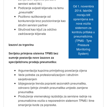
servisni setovi itd.)
Od 1. novembra
Podizanje svijesti klijenata na temu
2014. fabrički
„pneumatik“
moraju biti
Pozitivno razlikovanje od
opremljena sva
konkurencije kroz pozicioniranje kao
nova vozila
stručni servisni partner
sistemom za
Stručnost kao ključ za održivo
kontrolu pritiska u
zadržavanje klijenata
pneumaticima.
(TPMS - Tyre
Izazovi za trgovinu​​
Pressure
Monitoring
Serijska primjena sistema TPMS bez
System)
sumnje postavlja nove izazove za
specijaliziranu prodaju pneumatika:​​
Argumentacija kupcima primijetnog povećanja cijena
Veće potrebe za profesionalizacijom i stručnim
savjetovanjem
Izbjegavanje trenda popravki sezonskih pneumatika,
odnosno ljetnje-zimskih pneumatika umjesto zamjene
pneumatika
Produženje vremenskog razdoblja za servisne radnje na
pneumaticima vozila s neposrednim sistemom TPMS i time
smanjenje kvote za popravke.