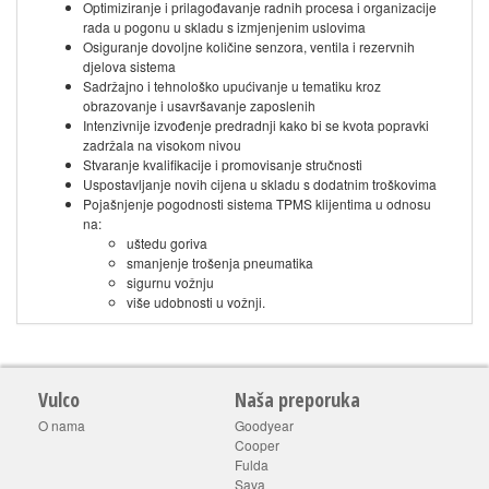
Optimiziranje i prilagođavanje radnih procesa i organizacije
rada u pogonu u skladu s izmjenjenim uslovima
Osiguranje dovoljne količine senzora, ventila i rezervnih
djelova sistema
Sadržajno i tehnološko upućivanje u tematiku kroz
obrazovanje i usavršavanje zaposlenih
Intenzivnije izvođenje predradnji kako bi se kvota popravki
zadržala na visokom nivou
Stvaranje kvalifikacije i promovisanje stručnosti
Uspostavljanje novih cijena u skladu s dodatnim troškovima
Pojašnjenje pogodnosti sistema TPMS klijentima u odnosu
na:
uštedu goriva
smanjenje trošenja pneumatika
sigurnu vožnju
više udobnosti u vožnji.
Vulco
Naša preporuka
O nama
Goodyear
Cooper
Fulda
Sava