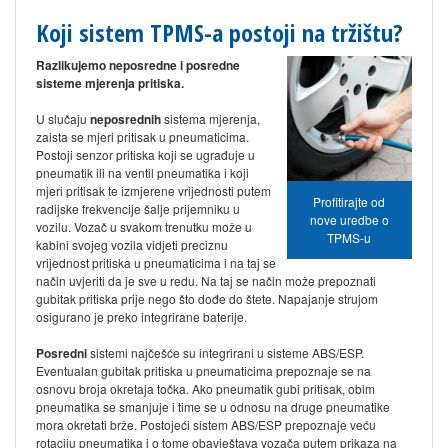
Koji sistem TPMS-a postoji na tržištu?
Razlikujemo neposredne i posredne
sisteme mjerenja pritiska.​​
U slučaju
neposrednih
sistema mjerenja,
zaista se mjeri pritisak u pneumaticima.
Postoji senzor pritiska koji se ugrađuje u
pneumatik ili na ventil pneumatika i koji
mjeri pritisak te izmjerene vrijednosti putem
Profitirajte od
radijske frekvencije šalje prijemniku u
nove uredbe o
vozilu. Vozač u svakom trenutku može u
TPMS-u
kabini svojeg vozila vidjeti preciznu
vrijednost pritiska u pneumaticima i na taj se
način uvjeriti da je sve u redu. Na taj se način može prepoznati
gubitak pritiska prije nego što dođe do štete. Napajanje strujom
osigurano je preko integrirane baterije.
Posredni
sistemi najčešće su integrirani u sisteme ABS/ESP.
Eventualan gubitak pritiska u pneumaticima prepoznaje se na
osnovu broja okretaja točka. Ako pneumatik gubi pritisak, obim
pneumatika se smanjuje i time se u odnosu na druge pneumatike
mora okretati brže. Postojeći sistem ABS/ESP prepoznaje veću
rotaciju pneumatika i o tome obavještava vozača putem prikaza na