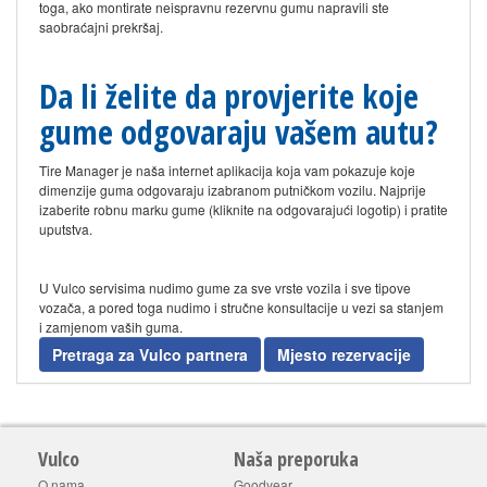
toga, ako montirate neispravnu rezervnu gumu napravili ste
saobraćajni prekršaj.
Da li želite da provjerite koje
gume odgovaraju vašem autu?
Tire Manager je naša internet aplikacija koja vam pokazuje koje
dimenzije guma odgovaraju izabranom putničkom vozilu. Najprije
izaberite robnu marku gume (kliknite na odgovarajući logotip) i pratite
uputstva.
U Vulco servisima nudimo gume za sve vrste vozila i sve tipove
vozača, a pored toga nudimo i stručne konsultacije u vezi sa stanjem
i zamjenom vaših guma.
Pretraga za Vulco partnera
Mjesto rezervacije
Vulco
Naša preporuka
O nama
Goodyear