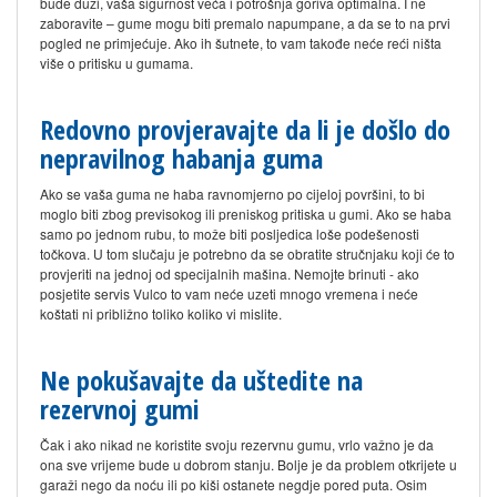
bude duži, vaša sigurnost veća i potrošnja goriva optimalna. I ne
zaboravite – gume mogu biti premalo napumpane, a da se to na prvi
pogled ne primjećuje. Ako ih šutnete, to vam takođe neće reći ništa
više o pritisku u gumama.
Redovno provjeravajte da li je došlo do
nepravilnog habanja guma
Ako se vaša guma ne haba ravnomjerno po cijeloj površini, to bi
moglo biti zbog previsokog ili preniskog pritiska u gumi. Ako se haba
samo po jednom rubu, to može biti posljedica loše podešenosti
točkova. U tom slučaju je potrebno da se obratite stručnjaku koji će to
provjeriti na jednoj od specijalnih mašina. Nemojte brinuti - ako
posjetite servis Vulco to vam neće uzeti mnogo vremena i neće
koštati ni približno toliko koliko vi mislite.
Ne pokušavajte da uštedite na
rezervnoj gumi
Čak i ako nikad ne koristite svoju rezervnu gumu, vrlo važno je da
ona sve vrijeme bude u dobrom stanju. Bolje je da problem otkrijete u
garaži nego da noću ili po kiši ostanete negdje pored puta. Osim