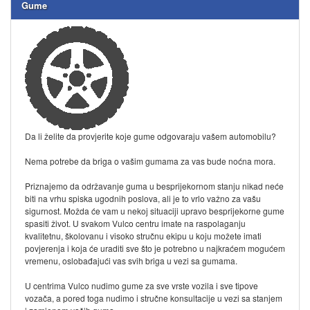
Gume
Da li želite da provjerite koje gume odgovaraju vašem automobilu?
Nema potrebe da briga o vašim gumama za vas bude noćna mora.
Priznajemo da održavanje guma u besprijekornom stanju nikad neće
biti na vrhu spiska ugodnih poslova, ali je to vrlo važno za vašu
sigurnost. Možda će vam u nekoj situaciji upravo besprijekorne gume
spasiti život. U svakom Vulco centru imate na raspolaganju
kvalitetnu, školovanu i visoko stručnu ekipu u koju možete imati
povjerenja i koja će uraditi sve što je potrebno u najkraćem mogućem
vremenu, oslobađajući vas svih briga u vezi sa gumama.
U centrima Vulco nudimo gume za sve vrste vozila i sve tipove
vozača, a pored toga nudimo i stručne konsultacije u vezi sa stanjem