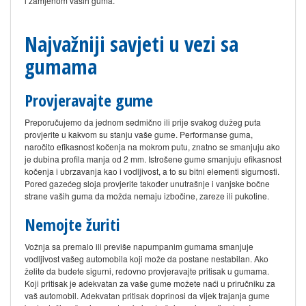
i zamjenom vaših guma.
Najvažniji savjeti u vezi sa
gumama
Provjeravajte gume
Preporučujemo da jednom sedmično ili prije svakog dužeg puta
provjerite u kakvom su stanju vaše gume. Performanse guma,
naročito efikasnost kočenja na mokrom putu, znatno se smanjuju ako
je dubina profila manja od 2 mm. Istrošene gume smanjuju efikasnost
kočenja i ubrzavanja kao i vodljivost, a to su bitni elementi sigurnosti.
Pored gazećeg sloja provjerite također unutrašnje i vanjske bočne
strane vaših guma da možda nemaju izbočine, zareze ili pukotine.
Nemojte žuriti
Vožnja sa premalo ili previše napumpanim gumama smanjuje
vodljivost vašeg automobila koji može da postane nestabilan. Ako
želite da budete sigurni, redovno provjeravajte pritisak u gumama.
Koji pritisak je adekvatan za vaše gume možete naći u priručniku za
vaš automobil. Adekvatan pritisak doprinosi da vijek trajanja gume