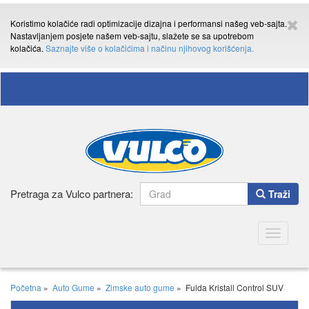
Koristimo kolačiće radi optimizacije dizajna i performansi našeg veb-sajta.
Nastavljanjem posjete našem veb-sajtu, slažete se sa upotrebom
kolačića.
Saznajte više o kolačićima i načinu njihovog korišćenja.
Pretraga za Vulco partnera:
Traži
Toggle
navigatio
Početna
»
Auto Gume
»
Zimske auto gume
»
Fulda Kristall Control SUV