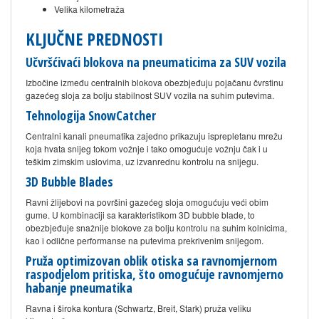
Velika kilometraža
KLJUČNE PREDNOSTI
Učvršćivaći blokova na pneumaticima za SUV vozila
Izbočine između centralnih blokova obezbjeđuju pojačanu čvrstinu
gazećeg sloja za bolju stabilnost SUV vozila na suhim putevima.
Tehnologija SnowCatcher
Centralni kanali pneumatika zajedno prikazuju isprepletanu mrežu
koja hvata snijeg tokom vožnje i tako omogućuje vožnju čak i u
teškim zimskim uslovima, uz izvanrednu kontrolu na snijegu.
3D Bubble Blades
Ravni žlijebovi na površini gazećeg sloja omogućuju veći obim
gume. U kombinaciji sa karakteristikom 3D bubble blade, to
obezbjeđuje snažnije blokove za bolju kontrolu na suhim kolnicima,
kao i odlične performanse na putevima prekrivenim snijegom.
Pruža optimizovan oblik otiska sa ravnomjernom
raspodjelom pritiska, što omogućuje ravnomjerno
habanje pneumatika
Ravna i široka kontura (Schwartz, Breit, Stark) pruža veliku