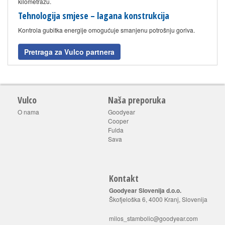
kilometražu.
Tehnologija smjese – lagana konstrukcija
Kontrola gubitka energije omogućuje smanjenu potrošnju goriva.
Pretraga za Vulco partnera
Vulco
Naša preporuka
O nama
Goodyear
Cooper
Fulda
Sava
Kontakt
Goodyear Slovenija d.o.o.
Škofjeloška 6, 4000 Kranj, Slovenija
milos_stambolic@goodyear.com